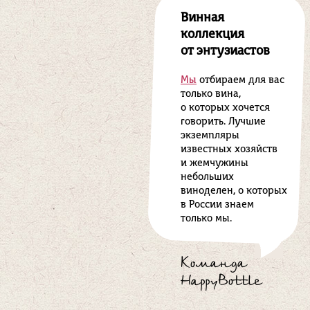
Винная
коллекция
от энтузиастов
Мы
отбираем для вас
только вина,
о которых хочется
говорить. Лучшие
экземпляры
известных хозяйств
и жемчужины
небольших
виноделен, о которых
в России знаем
только мы.
Команда
HappyBottle